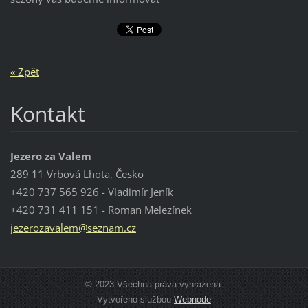
« Zpět
Kontakt
Jezero za Valem
289 11 Vrbová Lhota, Česko
+420 737 565 926 - Vladimír Jeník
+420 731 411 151 - Roman Melezínek
jezeroza
valem@se
znam.cz
© 2023 Všechna práva vyhrazena.
Vytvořeno službou
Webnode