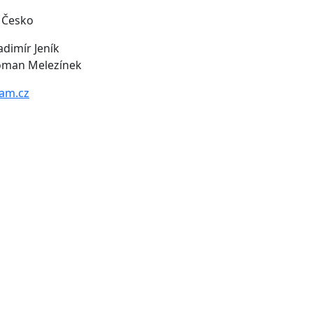
 Česko
adimír Jeník
Roman Melezínek
am.cz