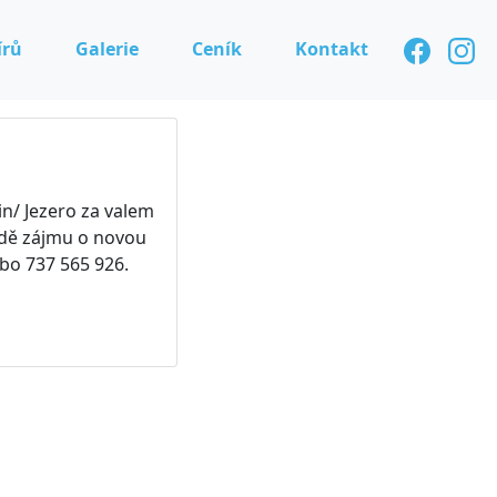
írů
Galerie
Ceník
Kontakt
in/ Jezero za valem
adě zájmu o novou
ebo 737 565 926.